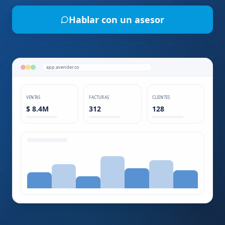
Hablar con un asesor
app.avender.co
VENTAS
FACTURAS
CLIENTES
$ 8.4M
312
128