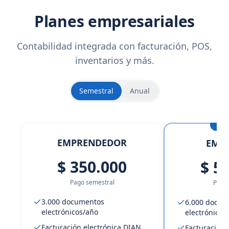
Planes empresariales
Contabilidad integrada con facturación, POS,
inventarios y más.
Semestral
Anual
Más
EMPRENDEDOR
EMP
$ 350.000
$ 5
Pago semestral
Pago 
3.000 documentos
6.000 docum
electrónicos/año
electrónicos
Facturación electrónica DIAN
Facturación 