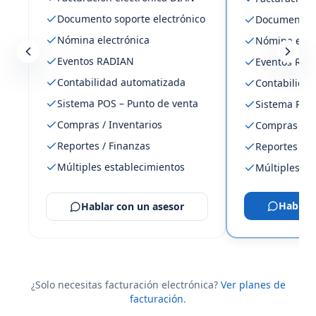
Documento soporte electrónico
Documento s
Nómina electrónica
Nómina elec
Eventos RADIAN
Eventos RAD
Contabilidad automatizada
Contabilida
Sistema POS – Punto de venta
Sistema POS 
Compras / Inventarios
Compras / In
Reportes / Finanzas
Reportes / F
Múltiples establecimientos
Múltiples es
Hablar 
Hablar con un asesor
¿Solo necesitas facturación electrónica?
Ver planes de
facturación
.