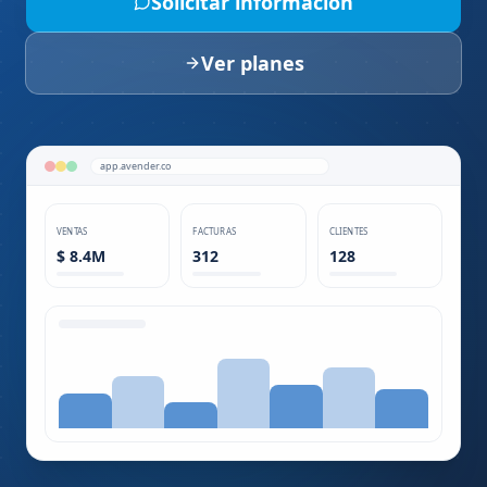
Solicitar información
Ver planes
app.avender.co
VENTAS
FACTURAS
CLIENTES
$ 8.4M
312
128